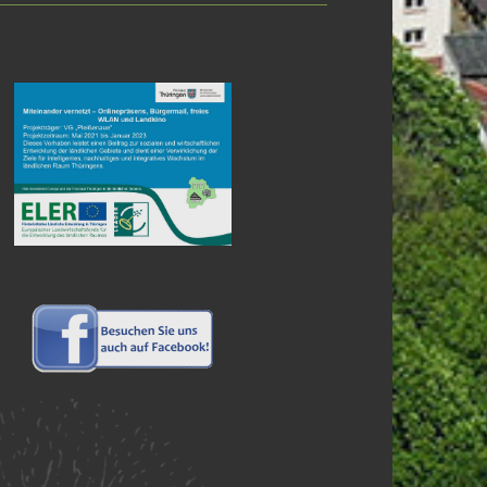
brik "
Öffentliche
leißenaue
“ bekannt gegeben.
 ThürKO allen Bürgern frei. Bitte treten