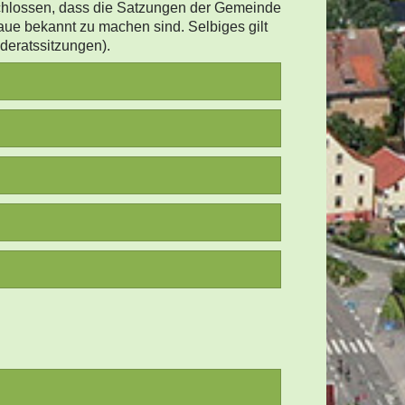
schlossen, dass die Satzungen der Gemeinde
aue bekannt zu machen sind. Selbiges gilt
deratssitzungen).
16:30 - 18:00 Uhr
sdatum: 04.Mai 2026)
r 2026 mit all seinen Anlagen liegt in
 zu jedermanns Einsicht aus.
6)