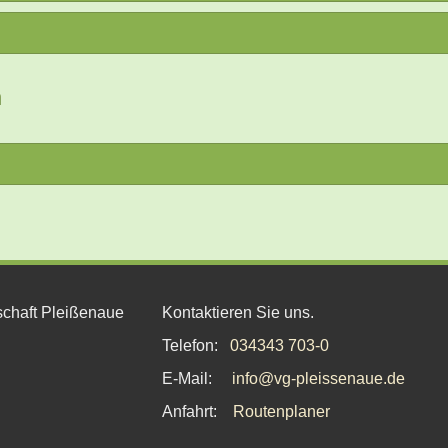
tzung
Ralph Kirst
Altenburger Straße 17,
04617 Haselba
erat
h
034343 51326 (zu den Sprechzeiten)
haselbach.de
können Sie Ihr Anliegen an
alle
Ratsmitglieder gl
r
alph.kirst@gemeinde-haselbach.de
Sprechzeit: Dienstag von 16:30 - 18:00
hürKO mindestens vierteljährlich statt. Weiterhin wird der Ge
chaft Pleißenaue
Kontaktieren Sie uns.
er schriftlich unter Angabe des Beratungsgegenstands verlangt.
Telefon:
034343 703-0
 um 18:30 Uhr im Sitzungssaal des Gemeindehauses in Haselbach
E-Mail:
info@vg-pleissenaue.de
d Gemeinderat zu stellen.
Gemeinderatssitzung werden vorab in der Rubrik "Öffentlic
Anfahrt:
Routenplaner