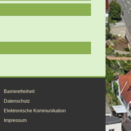
ch
eichzeitig per E-Mail senden.
 Uhr
meinderat unverzüglich einzuberufen,
Barrierefreiheit
Datenschutz
. Sie haben die Möglichkeit im
Elektronische Kommunikation
he Bekanntmachungen" veröffentlicht.
Impressum