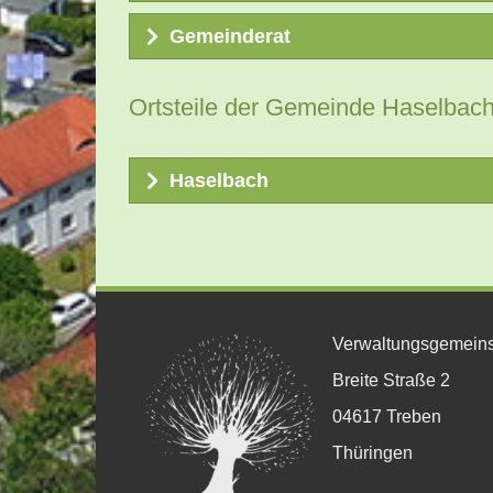
Sondernutzungsgebührensa
Gemeinderat
Straßenreinigungssatzung
Ihre Nachricht an den Gemeind
Ortsteile der Gemeinde Haselbac
Über die Verteileradresse
rat@gemeinde-
Haselbach
Sitzungen
Gemeinderatssitzungen finden gemäß § 35 T
Verwaltungsgemeins
wenn ein Viertel der Gemeinderatsmitglied
Breite Straße 2
Der öffentliche Teil beginnt in der Regel
04617 Treben
Anschluss Fragen an den Bürgermeister un
Einladungen zum öffentlichen Teil der 
Thüringen