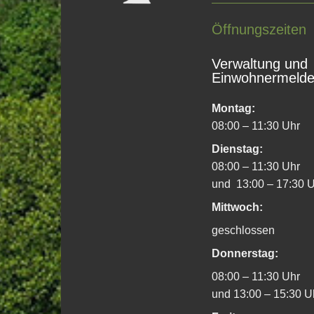
Öffnungszeiten
Beschlüsse
Verwaltung und
Einwohnermeld
Die in öffentlicher Sitzung gefassten Besc
Bekanntmachungen
" und durch Veröffent
Montag:
08:00 – 11:30 Uhr
Dienstag:
08:00 – 11:30 Uhr
Niederschriften
und 13:00 – 17:30 
Mittwoch:
Die Einsicht in die Niederschriften über ö
geschlossen
Sie mit uns in Kontakt wenn Sie Einsicht i
Donnerstag:
08:00 – 11:30 Uhr
Lage
und 13:00 – 15:30 
Ratsmitglieder