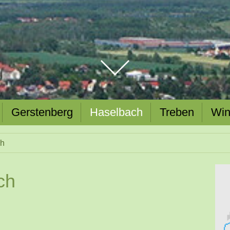
Gerstenberg
Haselbach
Treben
Win
h
ch